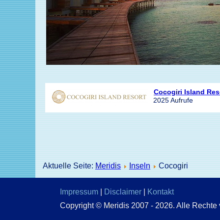
Cocogiri Island Res
2025 Aufrufe
Aktuelle Seite:
Meridis
Inseln
Cocogiri
Impressum
|
Disclaimer
|
Kontakt
Copyright © Meridis 2007 -
2026
. Al